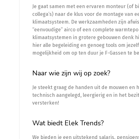
Je gaat samen met een ervaren monteur (of b
collega’s) naar de klus voor de montage van e
klimaatsysteem. De werkzaamheden zijn afwis
“eenvoudige” airco of een complete warmtepomp
klimaatsystemen in grotere gebouwen denk hier
hier alle begeleiding en genoeg tools om jezel
mogelijkheid om op ten duur je F-Gassen te b
Naar wie zijn wij op zoek?
Je steekt graag de handen uit de mouwen en he
technisch aangelegd, leergierig en in het bez
versterken!
Wat biedt Elek Trends?
We bieden je een uitstekend salaris, pensioens