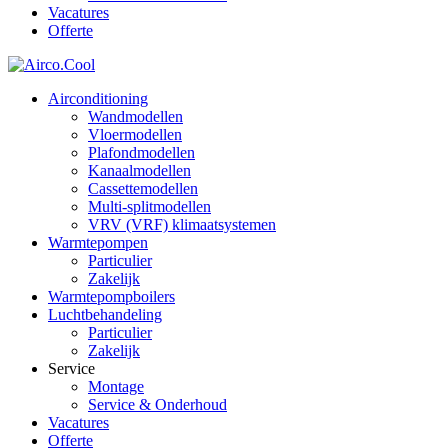
Vacatures
Offerte
Airconditioning
Wandmodellen
Vloermodellen
Plafondmodellen
Kanaalmodellen
Cassettemodellen
Multi-splitmodellen
VRV (VRF) klimaatsystemen
Warmtepompen
Particulier
Zakelijk
Warmtepompboilers
Luchtbehandeling
Particulier
Zakelijk
Service
Montage
Service & Onderhoud
Vacatures
Offerte