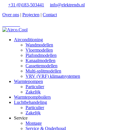
+31 (0)183-503441
info@elektrends.nl
Over ons
|
Projecten
|
Contact
Vacatures
Airconditioning
Wandmodellen
Vloermodellen
Plafondmodellen
Kanaalmodellen
Cassettemodellen
Multi-splitmodellen
VRV (VRF) klimaatsystemen
Warmtepompen
Particulier
Zakelijk
Warmtepompboilers
Luchtbehandeling
Particulier
Zakelijk
Service
Montage
Service & Onderhoud