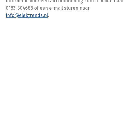
informatie voor een airconditioning kunt u bellen naar
0183-504688 of een e-mail sturen naar
info@elektrends.nl
.
Neem contact op!
ELEK
TRENDS