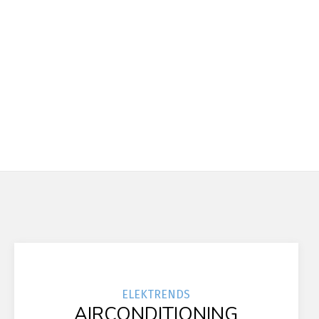
Lees hier onze
privacy voorwaarden
(*)
ELEK
TRENDS
AIRCONDITIONING