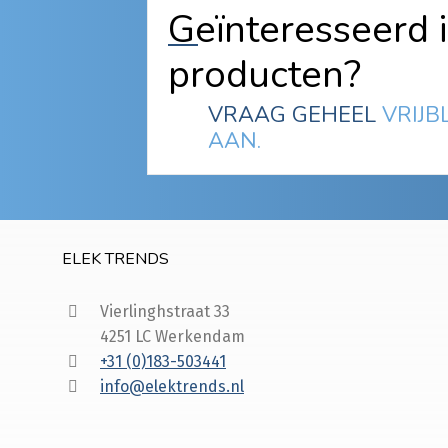
Geïnteresseerd 
producten?
VRAAG GEHEEL
VRIJB
AAN.
ELEK TRENDS
Vierlinghstraat 33
4251 LC Werkendam
+31 (0)183-503441
info@elektrends.nl