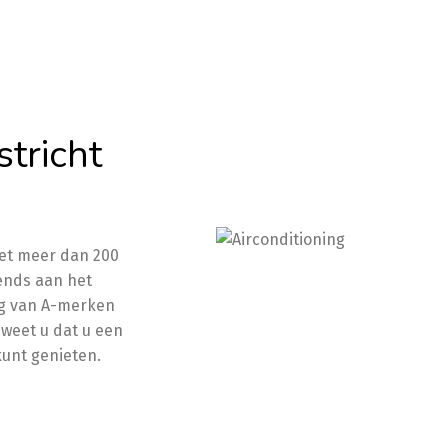
stricht
Met meer dan 200
rends aan het
ing van A-merken
 weet u dat u een
kunt genieten.