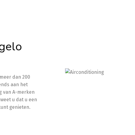
ngelo
 meer dan 200
rends aan het
ing van A-merken
 weet u dat u een
kunt genieten.