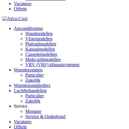
Vacatures
Offerte
Airconditioning
Wandmodellen
Vloermodellen
Plafondmodellen
Kanaalmodellen
Cassettemodellen
Multi-splitmodellen
VRV (VRF) klimaatsystemen
Warmtepompen
Particulier
Zakelijk
Warmtepompboilers
Luchtbehandeling
Particulier
Zakelijk
Service
Montage
Service & Onderhoud
Vacatures
Offerte