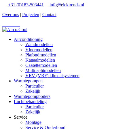
+31 (0)183-503441
info@elektrends.nl
Over ons
|
Projecten
|
Contact
Vacatures
Airconditioning
Wandmodellen
Vloermodellen
Plafondmodellen
Kanaalmodellen
Cassettemodellen
Multi-splitmodellen
VRV (VRF) klimaatsystemen
Warmtepompen
Particulier
Zakelijk
Warmtepompboilers
Luchtbehandeling
Particulier
Zakelijk
Service
Montage
Service & Onderhoud