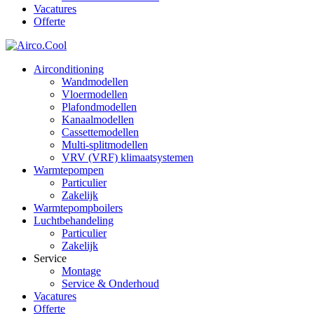
Vacatures
Offerte
Airconditioning
Wandmodellen
Vloermodellen
Plafondmodellen
Kanaalmodellen
Cassettemodellen
Multi-splitmodellen
VRV (VRF) klimaatsystemen
Warmtepompen
Particulier
Zakelijk
Warmtepompboilers
Luchtbehandeling
Particulier
Zakelijk
Service
Montage
Service & Onderhoud
Vacatures
Offerte