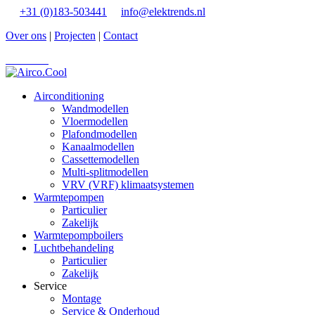
+31 (0)183-503441
info@elektrends.nl
Over ons
|
Projecten
|
Contact
Vacatures
Airconditioning
Wandmodellen
Vloermodellen
Plafondmodellen
Kanaalmodellen
Cassettemodellen
Multi-splitmodellen
VRV (VRF) klimaatsystemen
Warmtepompen
Particulier
Zakelijk
Warmtepompboilers
Luchtbehandeling
Particulier
Zakelijk
Service
Montage
Service & Onderhoud