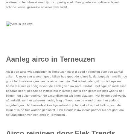
realiseert u het klimaat waarbij u zich prettig voelt. Een goede airconditioner levert
schone, verse, gekoelde of verwarmde lucht.
Aanleg airco in Terneuzen
Als u een airco wilt aanleggen in Terneuzen moet u goed nadenken over een aantal
zaken. U moet van tevoren goed kijken hoe groot de ruimte is, dat bepaalt namelijk hoe
groot het koelvermogen van de airco moet zijn. Ook is het belangrijk om te bepalen
hoeveel ruimte er nodig is voor de aanleg van uw airco. Nadat u het type en merk airco
bepaald heeft, bepaalt de installateur in overleg met u een geschikte plek waar u het
binnen- en buitendeel van de airconditioning wilt laten plaatsen. Het binnendeel wordt,
afhankelijk van het gekozen model, laag of hoog aan de wand of aan het plafond
opgehangen. Het buitendeel kan bijvoorbeeld op het dak of op het balkon, aan de
muur of in de tuin worden geplaatst. Elek Trends is uw ideale partner als het gaat om
het aanleggen van een airco in Terneuzen .
Airco reinigen door Elek Trends