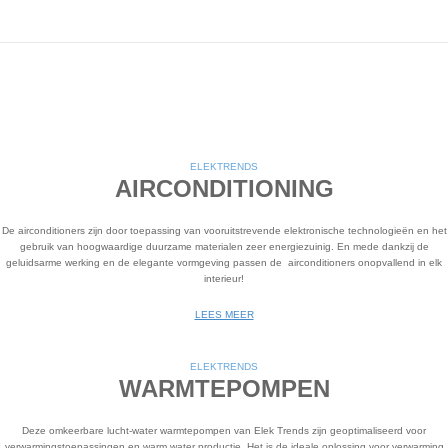
ELEK
TRENDS
AIRCONDITIONING
De airconditioners zijn door toepassing van vooruitstrevende elektronische technologieën en het
gebruik van hoogwaardige duurzame materialen zeer energiezuinig. En mede dankzij de
geluidsarme werking en de elegante vormgeving passen de airconditioners onopvallend in elk
interieur!
LEES MEER
ELEK
TRENDS
WARMTEPOMPEN
Deze omkeerbare lucht-water warmtepompen van Elek Trends zijn geoptimaliseerd voor
verwarmingstoepassingen en warm water productie. Het is de ideale oplossing voor verwarming