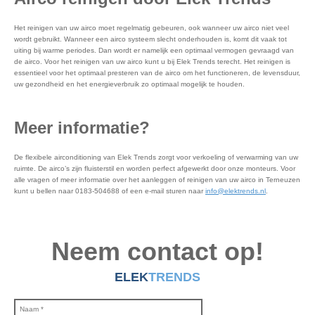
Het reinigen van uw airco moet regelmatig gebeuren, ook wanneer uw airco niet veel
wordt gebruikt. Wanneer een airco systeem slecht onderhouden is, komt dit vaak tot
uiting bij warme periodes. Dan wordt er namelijk een optimaal vermogen gevraagd van
de airco. Voor het reinigen van uw airco kunt u bij Elek Trends terecht. Het reinigen is
essentieel voor het optimaal presteren van de airco om het functioneren, de levensduur,
uw gezondheid en het energieverbruik zo optimaal mogelijk te houden.
Meer informatie?
De flexibele airconditioning van Elek Trends zorgt voor verkoeling of verwarming van uw
ruimte. De airco’s zijn fluisterstil en worden perfect afgewerkt door onze monteurs. Voor
alle vragen of meer informatie over het aanleggen of reinigen van uw airco in Terneuzen
kunt u bellen naar 0183-504688 of een e-mail sturen naar
info@elektrends.nl
.
Neem contact op!
ELEK
TRENDS