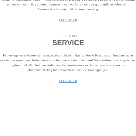
en koeling voor alle soorten gebouwen, van woningen tot aan grote utiliteitsgebouwen.
Daarnaast is het natuurlijk en energiezuinig.
LEES MEER
ELEK
TRENDS
SERVICE
In overleg met u kiezen we het type airconditioning dat het beste bij u past en bepalen we in
overleg de meest geschikte plaats voor het binnen- en buitendeel. Wij installeren onze systemen
geheel zelf. Van het diamantboren, het aansluiten van de condens afvoer en de
stroomaansluiting tot het monteren van de afwerkgootjes.
LEES MEER