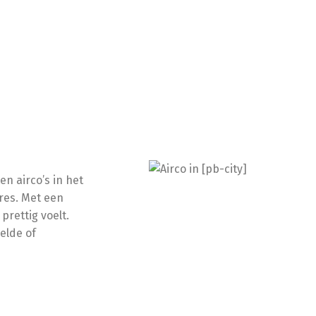
n airco’s in het
dres. Met een
prettig voelt.
elde of